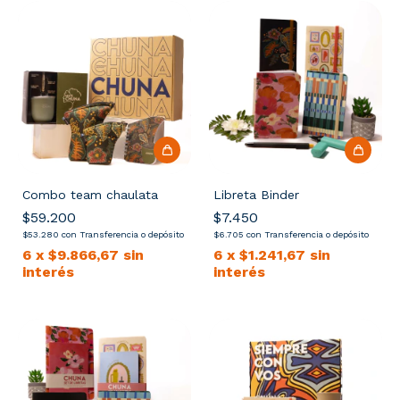
Combo team chaulata
Libreta Binder
$59.200
$7.450
$53.280
con
Transferencia o depósito
$6.705
con
Transferencia o depósito
6
x
$9.866,67
sin
6
x
$1.241,67
sin
interés
interés