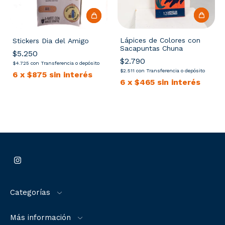
Lápices de Colores con
Stickers Dia del Amigo
Sacapuntas Chuna
$5.250
$2.790
$4.725
con
Transferencia o depósito
$2.511
con
Transferencia o depósito
6
x
$875
sin interés
6
x
$465
sin interés
Categorías
Más información