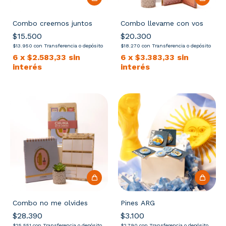
Combo creemos juntos
Combo llevame con vos
$15.500
$20.300
$13.950
con
Transferencia o depósito
$18.270
con
Transferencia o depósito
6
x
$2.583,33
sin
6
x
$3.383,33
sin
interés
interés
Combo no me olvides
Pines ARG
$28.390
$3.100
$25.551
con
Transferencia o depósito
$2.790
con
Transferencia o depósito