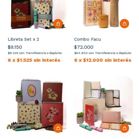
Libreta Set x 2
Combo Facu
$9.150
$72.000
$8.235
con
Transferencia o depósito
$64.800
con
Transferencia o depósito
6
x
$1.525
sin interés
6
x
$12.000
sin interés